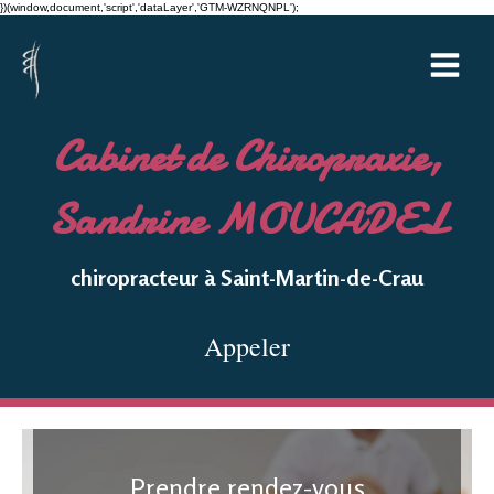
})(window,document,'script','dataLayer','GTM-WZRNQNPL');
Cabinet de Chiropraxie,
Sandrine MOUCADEL
chiropracteur à Saint-Martin-de-Crau
Appeler
Prendre rendez-vous