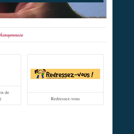
chiropraxie
en de
)
Redressez-vous