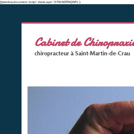
})(window,document,'script','dataLayer','GTM-WZRNQNPL');
Cabinet de Chiropr
chiropracteur à Saint-Martin-de-Crau