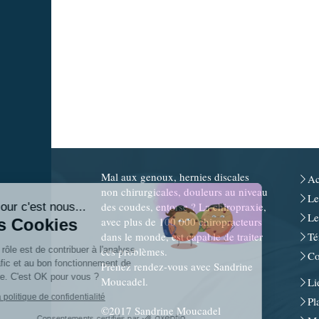
Continuer sans accepter
Mal aux genoux, hernies discales
Ac
non chirurgicales, douleurs au niveau
Le
des coudes, entorse ? La chiropraxie,
Bonjour c'est nous...
Le
avec plus de 100 000 chiropracteurs
Les Cookies
dans le monde, est capable de traiter
Té
ces problèmes.
Notre rôle est de contribuer à l'analyse
Co
du trafic et au bon fonctionnement de
Prenez rendez-vous avec Sandrine
ce site. C'est OK pour vous ?
Moucadel.
Li
Lire la politique de confidentialité
Pl
©2017 Sandrine Moucadel
Consentements certifiés par