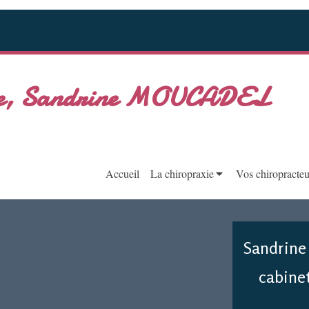
axie, Sandrine MOUCADEL
Accueil
La chiropraxie
Vos chiropracteu
Sandrine
cabinet