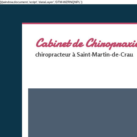
})(window,document,'script','dataLayer','GTM-WZRNQNPL');
Cabinet de Chiropr
chiropracteur à Saint-Martin-de-Crau