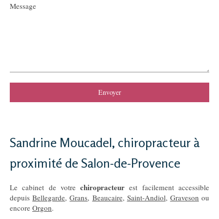
Message
Envoyer
Sandrine Moucadel, chiropracteur à
proximité de Salon-de-Provence
chiropracteur
Le cabinet de votre
est facilement accessible
depuis
Bellegarde
,
Grans
,
Beaucaire
,
Saint-Andiol
,
Graveson
ou
encore
Orgon
.