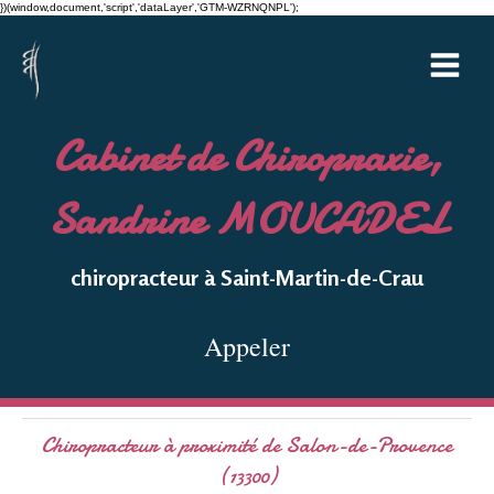
})(window,document,'script','dataLayer','GTM-WZRNQNPL');
Cabinet de Chiropraxie,
Sandrine MOUCADEL
chiropracteur à Saint-Martin-de-Crau
Appeler
Chiropracteur à proximité de Salon-de-Provence
(13300)