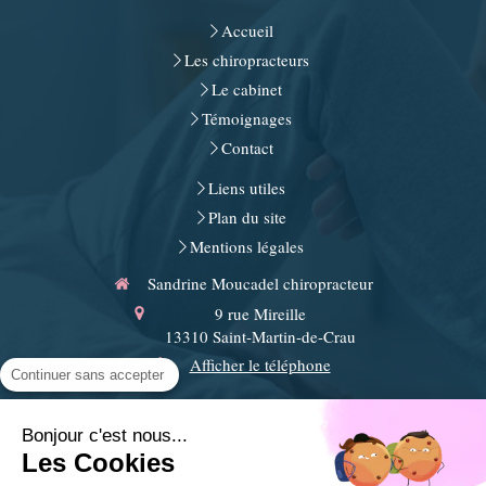
Accueil
Les chiropracteurs
Le cabinet
Témoignages
Contact
Liens utiles
Plan du site
Mentions légales
Sandrine Moucadel chiropracteur
9 rue Mireille
13310
Saint-Martin-de-Crau
Afficher le téléphone
Continuer sans accepter
Arles, Miramas, Saint-Rémy-de-Provence, Istres, Eyguières,
Saint-Chamas, Grans, Tarascon, Eyragues, Salon-de-
Bonjour c'est nous...
Provence, Beaucaire, Fos-sur-Mer
Les Cookies